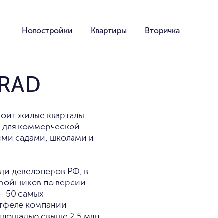
Новостройки
Квартиры
Вторичка
GRAD
роит жилые кварталы
 для коммерческой
ими садами, школами и
еди девелоперов РФ, в
тройщиков по версии
— 50 самых
ртфеле компании
площадью свыше 2,5 млн