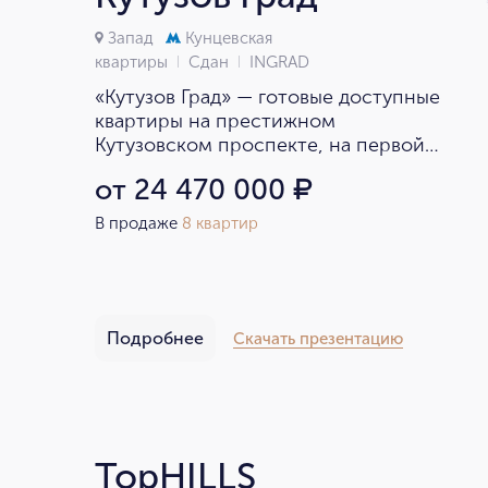
Запад
Кунцевская
квартиры
Сдан
INGRAD
«Кутузов Град» — готовые доступные
квартиры на престижном
Кутузовском проспекте, на первой
линии самого большого природного
от 24 470 000
₽
заказника в Москве «Долина реки
Сетунь» площадью 696 гектаров.
В продаже
8 квартир
Подробнее
Скачать презентацию
TopHILLS