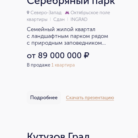
Серебряный парк
Северо-Запад
Октябрьское поле
квартиры
Сдан
INGRAD
Семейный жилой квартал
с ландшафтным парком рядом
с природным заповедником
«Серебряный бор».
от 89 000 000
₽
В продаже
1 квартира
Подробнее
Скачать презентацию
Кутузов Град