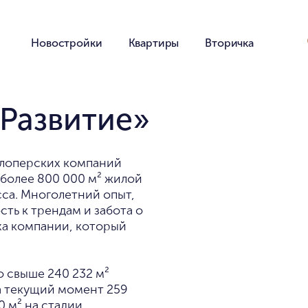
Новостройки
Квартиры
Вторичка
«Развитие»
елоперских компаний
 более 800 000 м² жилой
са. Многолетний опыт,
ть к трендам и забота о
ха компании, который
о свыше 240 232 м²
а текущий момент 259
0 м² на стадии