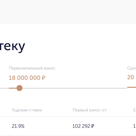
теку
Первоначальный взнос
Сро
20
18 000 000 ₽
Годовая ставка
Первый взнос от
Е
21.9%
102 292 ₽
1