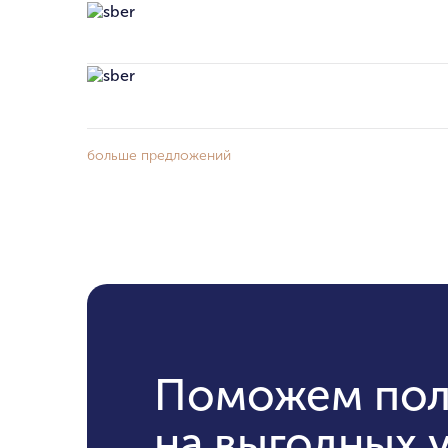
больше предложений
Поможем пол
на выгодных 