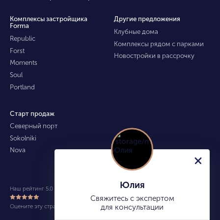
Комплексы застройщика
Другие предложения
Forma
Клубные дома
Republic
Комплексы рядом с парками
Forst
Новостройки в рассрочку
Moments
Soul
Portland
Старт продаж
Северный порт
Sokolniki
Nova
Юлия
Наш рейтинг 5.0 из 5 (490)
Свяжитесь с экспертом
Оцените эту страницу
для консультации