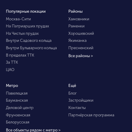
Популярные локации
Районы
Москва-Сити
Хамовники
На Патриарших прудах
Раменки
На Чистых прудах
Хорошевский
Внутри Садового кольца
Якиманка
Внутри Бульварного кольца
Пресненский
В пределах ТТК
Все районы >
За ТТК
ЦАО
Метро
Ещё
Павелецкая
Блог
Бауманская
Застройщики
Деловой центр
Контакты
Фрунзенская
Партнёрская программа
Белорусская
Все объекты рядом с метро >