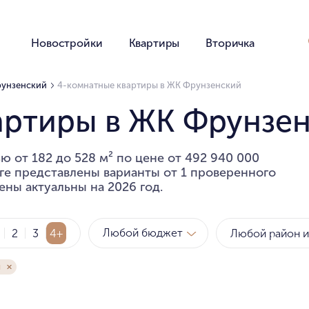
Новостройки
Квартиры
Вторичка
рунзенский
4-комнатные квартиры в ЖК Фрунзенский
артиры в ЖК Фрунзе
ю от 182 до 528 м² по цене от 492 940 000
оге представлены варианты от 1 проверенного
ены актуальны на 2026 год.
Любой бюджет
2
3
4+
й
Метро
Рай
за квартиру
за мет
Любой бюджет