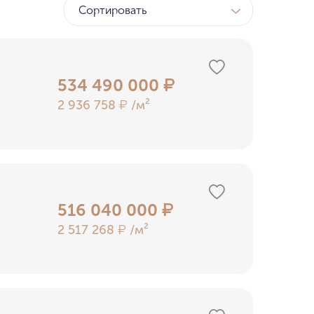
Сортировать
ТК
у МГУ
534 490 000
₽
2 936 758
/м²
₽
ном бору
516 040 000
₽
2 517 268
/м²
₽