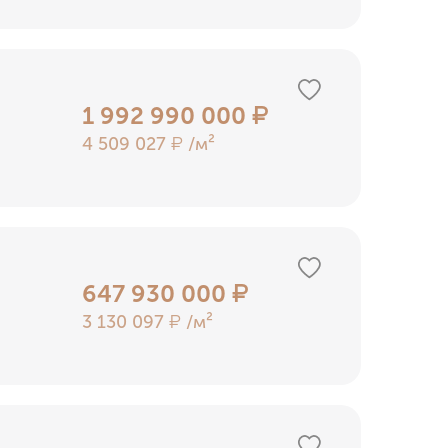
1 992 990 000
₽
4 509 027
/м²
₽
647 930 000
₽
3 130 097
/м²
₽