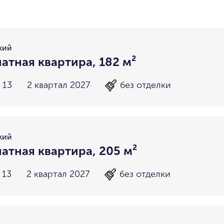
район не важен
в пределах ТТК
внутри Бульварного кольца
За Т
у Кремля
у воды
у парка
мин. цена
макс. цена
кий
на Патриарших
на Чистых
атная квартира, 182 м²
до 15 миллионов
15-30 миллионов
в Долине реки Сетунь
в Серебря
 13
2 квартал 2027
без отделки
30-50 миллионов
50-70 миллионов
внутри Садового Кольца
70-100 миллионов
от 100 миллионов
кий
атная квартира, 205 м²
 13
2 квартал 2027
без отделки