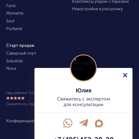
Комплексы рядом с парками
Forst
Новостройки в рассрочку
Moments
Soul
Portland
Старт продаж
Северный порт
Sokolniki
Nova
Юлия
Наш рейтинг 5.0 из 5 (490)
Свяжитесь с экспертом
Оцените эту страницу
для консультации
Конфиденциальность
Карта сайта
info@kupitekvartiru.com