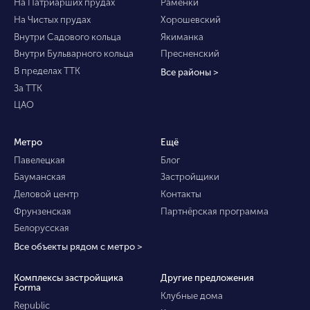
На Патриарших прудах
Раменки
На Чистых прудах
Хорошевский
Внутри Садового кольца
Якиманка
Внутри Бульварного кольца
Пресненский
В пределах ТТК
Все районы >
За ТТК
ЦАО
Метро
Ещё
Павелецкая
Блог
Бауманская
Застройщики
Деловой центр
Контакты
Фрунзенская
Партнёрская программа
Белорусская
Все объекты рядом с метро >
Комплексы застройщика
Другие предложения
Forma
Клубные дома
Republic