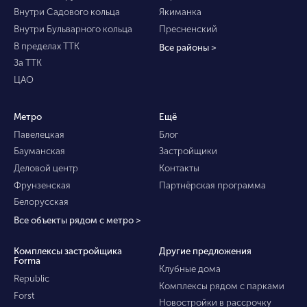
Внутри Садового кольца
Якиманка
Внутри Бульварного кольца
Пресненский
В пределах ТТК
Все районы >
За ТТК
ЦАО
Метро
Ещё
Павелецкая
Блог
Бауманская
Застройщики
Деловой центр
Контакты
Фрунзенская
Партнёрская программа
Белорусская
Все объекты рядом с метро >
Комплексы застройщика
Другие предложения
Forma
Клубные дома
Republic
Комплексы рядом с парками
Forst
Новостройки в рассрочку