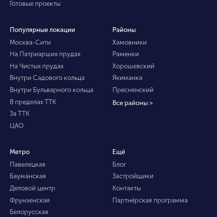
Готовые проекты
Популярные локации
Районы
Москва-Сити
Хамовники
На Патриарших прудах
Раменки
На Чистых прудах
Хорошевский
Внутри Садового кольца
Якиманка
Внутри Бульварного кольца
Пресненский
В пределах ТТК
Все районы >
За ТТК
ЦАО
Метро
Ещё
Павелецкая
Блог
Бауманская
Застройщики
Деловой центр
Контакты
Фрунзенская
Партнёрская программа
Белорусская