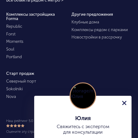
Все объекты рядом с метро >
Комплексы застройщика
Другие предложения
Forma
Клубные дома
Republic
Комплексы рядом с парками
Forst
Новостройки в рассрочку
Moments
Soul
Portland
Старт продаж
Северный порт
Sokolniki
Nova
Юлия
Наш рейтинг 5.0 из 5 (490)
Свяжитесь с экспертом
Оцените эту страницу
для консультации