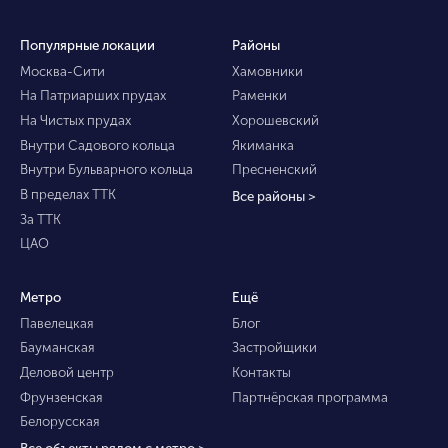
Популярные локации
Районы
Москва-Сити
Хамовники
На Патриарших прудах
Раменки
На Чистых прудах
Хорошевский
Внутри Садового кольца
Якиманка
Внутри Бульварного кольца
Пресненский
В пределах ТТК
Все районы >
За ТТК
ЦАО
Метро
Ещё
Павелецкая
Блог
Бауманская
Застройщики
Деловой центр
Контакты
Фрунзенская
Партнёрская программа
Белорусская