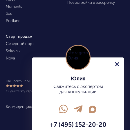
Новостройки в рассрочку
Moments
Soul
Portland
Старт продаж
Северный порт
Sokolniki
Nova
Юлия
Наш рейтинг 5.0 из 5 (490)
Свяжитесь с экспертом
Оцените эту страницу
для консультации
Конфиденциальность
Карта сайта
info@kupitekvartiru.com
+7 (495) 152-20-20