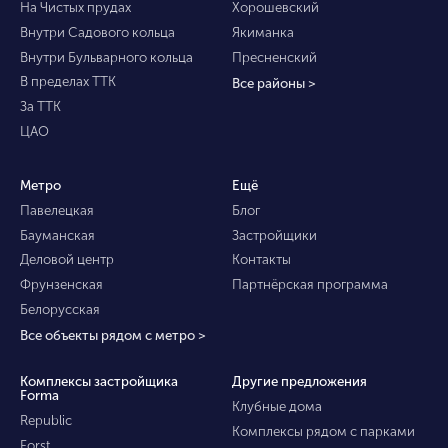
На Чистых прудах
Хорошевский
Внутри Садового кольца
Якиманка
Внутри Бульварного кольца
Пресненский
В пределах ТТК
Все районы >
За ТТК
ЦАО
Метро
Ещё
Павелецкая
Блог
Бауманская
Застройщики
Деловой центр
Контакты
Фрунзенская
Партнёрская программа
Белорусская
Все объекты рядом с метро >
Комплексы застройщика
Другие предложения
Forma
Клубные дома
Republic
Комплексы рядом с парками
Forst