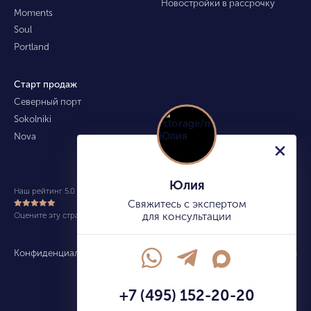
Новостройки в рассрочку
Moments
Soul
Portland
Старт продаж
Северный порт
Sokolniki
Nova
Юлия
Наш рейтинг 5.0 из 5 (490)
Свяжитесь с экспертом
Оцените эту страницу
для консультации
Конфиденциальность
Карта сайта
info@kupitekvartiru.com
+7 (495) 152-20-20