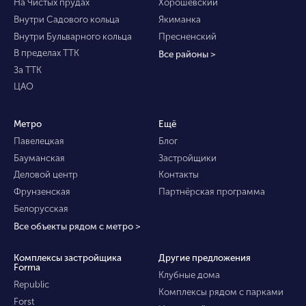
На Чистых прудах
Хорошевский
Внутри Садового кольца
Якиманка
Внутри Бульварного кольца
Пресненский
В пределах ТТК
Все районы >
За ТТК
ЦАО
Метро
Ещё
Павелецкая
Блог
Бауманская
Застройщики
Деловой центр
Контакты
Фрунзенская
Партнёрская программа
Белорусская
Все объекты рядом с метро >
Комплексы застройщика
Другие предложения
Forma
Клубные дома
Republic
Комплексы рядом с парками
Forst