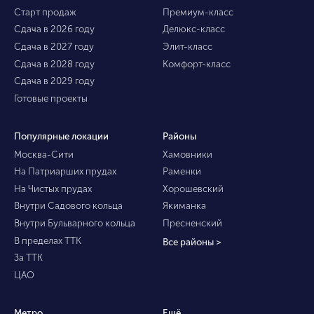
Старт продаж
Премиум-класс
Сдача в 2026 году
Делюкс-класс
Сдача в 2027 году
Элит-класс
Сдача в 2028 году
Комфорт-класс
Сдача в 2029 году
Готовые проекты
Популярные локации
Районы
Москва-Сити
Хамовники
На Патриарших прудах
Раменки
На Чистых прудах
Хорошевский
Внутри Садового кольца
Якиманка
Внутри Бульварного кольца
Пресненский
В пределах ТТК
Все районы >
За ТТК
ЦАО
Метро
Ещё