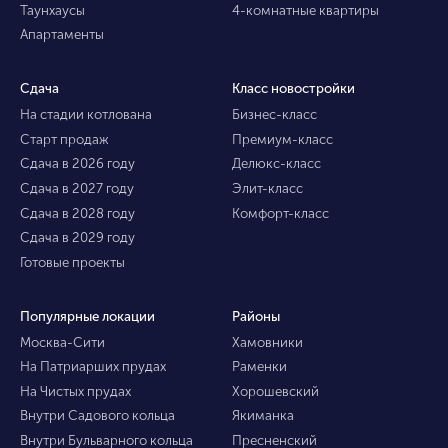
Таунхаусы
4-комнатные квартиры
Апартаменты
Сдача
Класс новостройки
На стадии котлована
Бизнес-класс
Старт продаж
Премиум-класс
Сдача в 2026 году
Делюкс-класс
Сдача в 2027 году
Элит-класс
Сдача в 2028 году
Комфорт-класс
Сдача в 2029 году
Готовые проекты
Популярные локации
Районы
Москва-Сити
Хамовники
На Патриарших прудах
Раменки
На Чистых прудах
Хорошевский
Внутри Садового кольца
Якиманка
Внутри Бульварного кольца
Пресненский