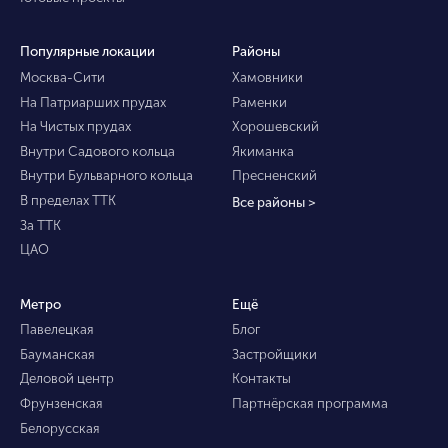
Популярные локации
Районы
Москва-Сити
Хамовники
На Патриарших прудах
Раменки
На Чистых прудах
Хорошевский
Внутри Садового кольца
Якиманка
Внутри Бульварного кольца
Пресненский
В пределах ТТК
Все районы >
За ТТК
ЦАО
Метро
Ещё
Павелецкая
Блог
Бауманская
Застройщики
Деловой центр
Контакты
Фрунзенская
Партнёрская программа
Белорусская