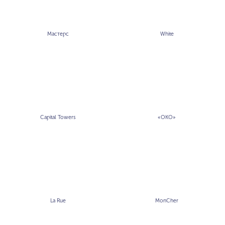
Мастерс
White
Capital Towers
«ОКО»
La Rue
MonCher