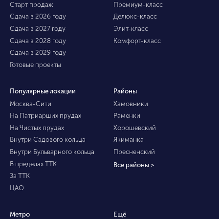
Старт продаж
Премиум-класс
Сдача в 2026 году
Делюкс-класс
Сдача в 2027 году
Элит-класс
Сдача в 2028 году
Комфорт-класс
Сдача в 2029 году
Готовые проекты
Популярные локации
Районы
Москва-Сити
Хамовники
На Патриарших прудах
Раменки
На Чистых прудах
Хорошевский
Внутри Садового кольца
Якиманка
Внутри Бульварного кольца
Пресненский
В пределах ТТК
Все районы >
За ТТК
ЦАО
Метро
Ещё