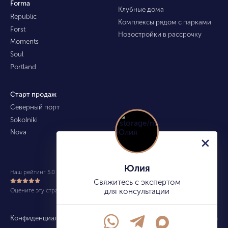
Forma
Клубные дома
Republic
Комплексы рядом с парками
Forst
Новостройки в рассрочку
Moments
Soul
Portland
Старт продаж
Северный порт
Sokolniki
Nova
Юлия
Наш рейтинг 5.0 из 5 (490)
Свяжитесь с экспертом
Оцените эту страницу
для консультации
Конфиденциальность
Карта сайта
info@kupitekvartiru.com