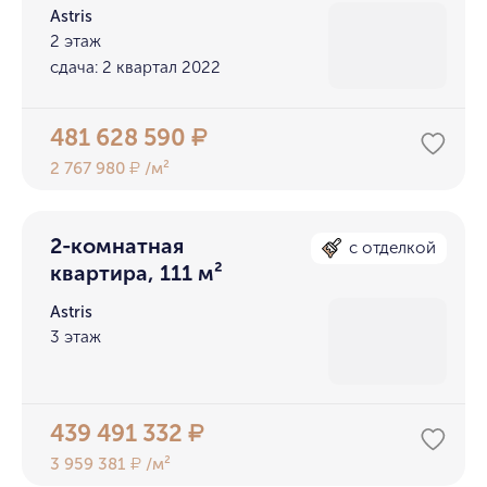
Astris
2 этаж
сдача: 2 квартал 2022
481 628 590
₽
2 767 980
/м²
₽
2-комнатная
с отделкой
квартира, 111 м²
Astris
3 этаж
439 491 332
₽
3 959 381
/м²
₽