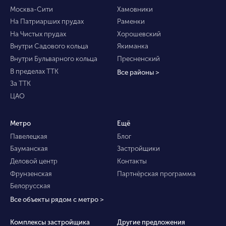
Москва-Сити
Хамовники
На Патриарших прудах
Раменки
На Чистых прудах
Хорошевский
Внутри Садового кольца
Якиманка
Внутри Бульварного кольца
Пресненский
В пределах ТТК
Все районы >
За ТТК
ЦАО
Метро
Ещё
Павелецкая
Блог
Бауманская
Застройщики
Деловой центр
Контакты
Фрунзенская
Партнёрская программа
Белорусская
Все объекты рядом с метро >
Комплексы застройщика
Другие предложения