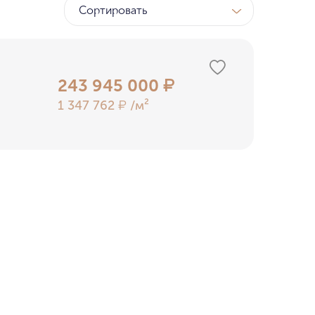
Сортировать
ТК
у МГУ
243 945 000
₽
1 347 762
/м²
₽
ном бору