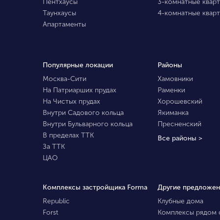
Пентхаусы
3-комнатные квар
Таунхаусы
4-комнатные квар
Апартаменты
Популярные локации
Районы
Москва-Сити
Хамовники
На Патриарших прудах
Раменки
На Чистых прудах
Хорошевский
Внутри Садового кольца
Якиманка
Внутри Бульварного кольца
Пресненский
В пределах ТТК
Все районы >
За ТТК
ЦАО
Комплексы застройщика Forma
Другие предложен
Republic
Клубные дома
Forst
Комплексы рядом 