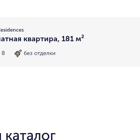
район не важен
в пределах ТТК
внутри Бульварного кольца
За Т
у Кремля
у воды
у парка
мин. цена
макс. цена
Residences
на Патриарших
на Чистых
атная квартира, 181 м²
до 15 миллионов
15-30 миллионов
в Долине реки Сетунь
в Серебря
 8
без отделки
30-50 миллионов
50-70 миллионов
внутри Садового Кольца
70-100 миллионов
от 100 миллионов
 каталог