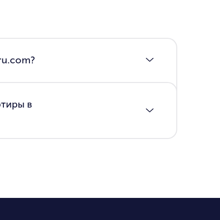
iru.com?
ртиры в