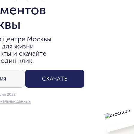
аментов
квы
в центре Москвы
 для жизни
кты и скачайте
 один клик.
СКАЧАТЬ
юня 2022
нальных данных.