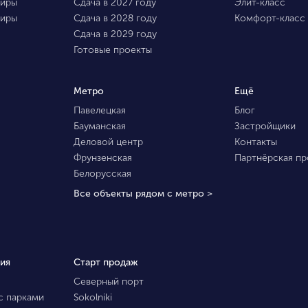
тиры
Сдача в 2027 году
Элит-класс
тиры
Сдача в 2028 году
Комфорт-класс
Сдача в 2029 году
Готовые проекты
Метро
Ещё
Павелецкая
Блог
Бауманская
Застройщики
Деловой центр
Контакты
Фрунзенская
Партнёрская п
Белорусская
Все объекты рядом с метро >
ия
Старт продаж
Северный порт
с парками
Sokolniki