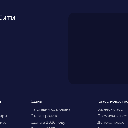
Сити
т
Сдача
Класс новостр
На стадии котлована
Бизнес-класс
тиры
Старт продаж
Премиум-класс
тиры
Сдача в 2026 году
Делюкс-класс