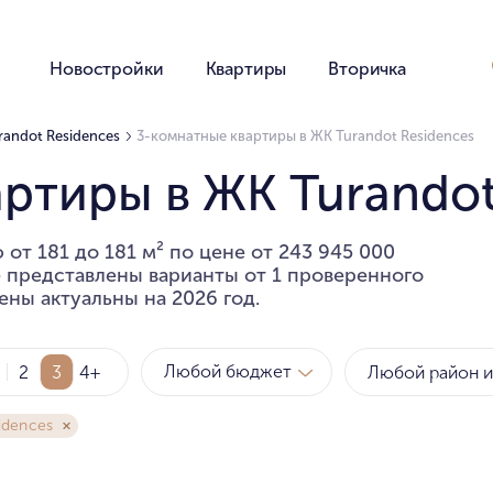
Новостройки
Квартиры
Вторичка
randot Residences
3-комнатные квартиры в ЖК Turandot Residences
ртиры в ЖК Turandot
от 181 до 181 м² по цене от 243 945 000
е представлены варианты от 1 проверенного
ены актуальны на 2026 год.
Любой бюджет
2
3
4+
idences
Метро
Рай
за квартиру
за мет
Любой бюджет