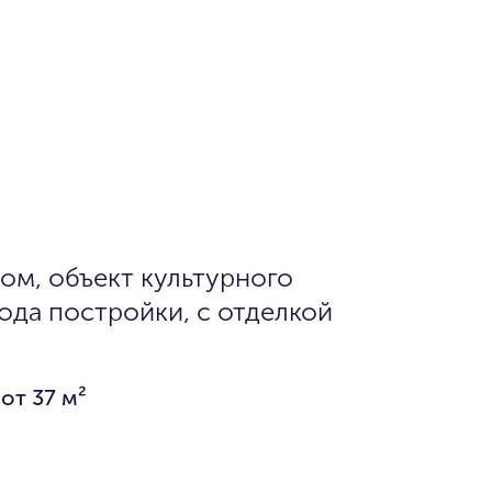
ом, объект культурного
года постройки, c отделкой
у
от 37 м²