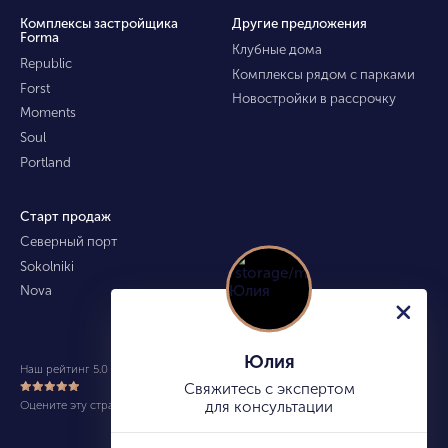
Комплексы застройщика
Другие предложения
Forma
Клубные дома
Republic
Комплексы рядом с парками
Forst
Новостройки в рассрочку
Moments
Soul
Portland
Старт продаж
Северный порт
Sokolniki
Nova
Юлия
Наш рейтинг 5.0 из 5 (490)
Свяжитесь с экспертом
Оцените эту страницу
для консультации