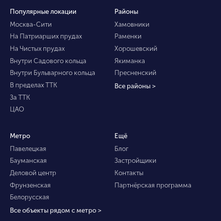
Популярные локации
Районы
Москва-Сити
Хамовники
На Патриарших прудах
Раменки
На Чистых прудах
Хорошевский
Внутри Садового кольца
Якиманка
Внутри Бульварного кольца
Пресненский
В пределах ТТК
Все районы >
За ТТК
ЦАО
Метро
Ещё
Павелецкая
Блог
Бауманская
Застройщики
Деловой центр
Контакты
Фрунзенская
Партнёрская программа
Белорусская
Все объекты рядом с метро >