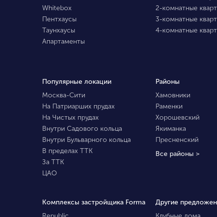
Whitebox
2-комнатные квар
Пентхаусы
3-комнатные квар
Таунхаусы
4-комнатные квар
Апартаменты
Популярные локации
Районы
Москва-Сити
Хамовники
На Патриарших прудах
Раменки
На Чистых прудах
Хорошевский
Внутри Садового кольца
Якиманка
Внутри Бульварного кольца
Пресненский
В пределах ТТК
Все районы >
За ТТК
ЦАО
Комплексы застройщика Forma
Другие предложен
Republic
Клубные дома