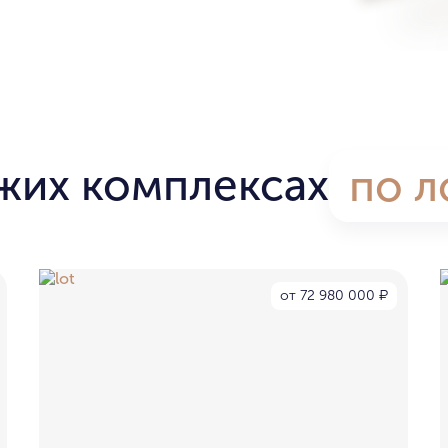
жих комплексах
по л
от 72 980 000
₽