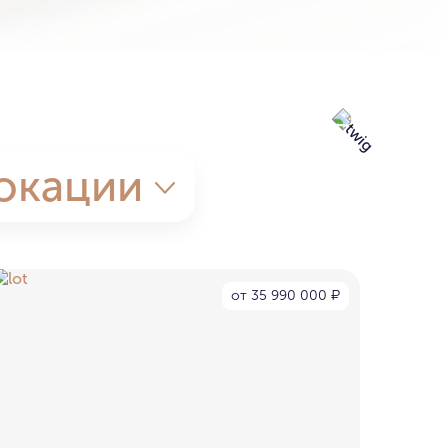
окации
от 35 990 000
₽