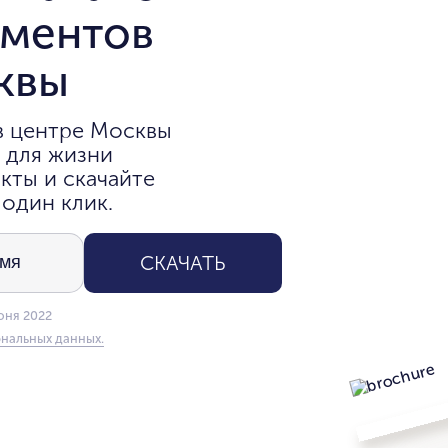
аментов
квы
в центре Москвы
 для жизни
кты и скачайте
 один клик.
СКАЧАТЬ
юня 2022
нальных данных.