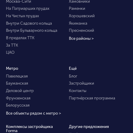
Москва-Сити
Хамовники
На Патриарших прудах
Раменки
На Чистых прудах
Хорошевский
Внутри Садового кольца
Якиманка
Внутри Бульварного кольца
Пресненский
В пределах ТТК
Все районы >
За ТТК
ЦАО
Метро
Ещё
Павелецкая
Блог
Бауманская
Застройщики
Деловой центр
Контакты
Фрунзенская
Партнёрская программа
Белорусская
Все объекты рядом с метро >
Комплексы застройщика
Другие предложения
Forma