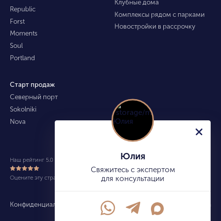
Клубные дома
Republic
Комплексы рядом с парками
Forst
Новостройки в рассрочку
Moments
Soul
Portland
Старт продаж
Северный порт
Sokolniki
Nova
Юлия
Наш рейтинг 5.0 из 5 (490)
Свяжитесь с экспертом
Оцените эту страницу
для консультации
Конфиденциальность
Карта сайта
info@kupitekvartiru.com