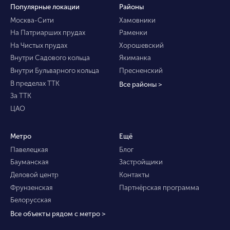
Популярные локации
Районы
Москва-Сити
Хамовники
На Патриарших прудах
Раменки
На Чистых прудах
Хорошевский
Внутри Садового кольца
Якиманка
Внутри Бульварного кольца
Пресненский
В пределах ТТК
Все районы >
За ТТК
ЦАО
Метро
Ещё
Павелецкая
Блог
Бауманская
Застройщики
Деловой центр
Контакты
Фрунзенская
Партнёрская программа
Белорусская
Все объекты рядом с метро >