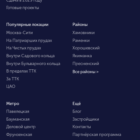
Готовые проекты
Популярные локации
Районы
Москва-Сити
Хамовники
На Патриарших прудах
Раменки
На Чистых прудах
Хорошевский
Внутри Садового кольца
Якиманка
Внутри Бульварного кольца
Пресненский
В пределах ТТК
Все районы >
За ТТК
ЦАО
Метро
Ещё
Павелецкая
Блог
Бауманская
Застройщики
Деловой центр
Контакты
Фрунзенская
Партнёрская программа