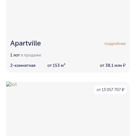
Apartville
подробнее
1 лот
в продаже
2-комнатная
от 153 м²
от 38,1 млн
₽
от 13 057 707
₽