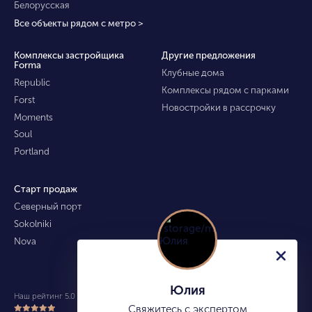
Белорусская
Все объекты рядом с метро >
Комплексы застройщика
Другие предложения
Forma
Клубные дома
Republic
Комплексы рядом с парками
Forst
Новостройки в рассрочку
Moments
Soul
Portland
Старт продаж
Северный порт
Sokolniki
Nova
Юлия
Наш рейтинг 5.0 из 5 (490)
Свяжитесь с экспертом