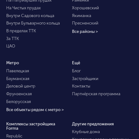
На Патриарших прудах
Раменки
На Чистых прудах
Хорошевский
Внутри Садового кольца
Якиманка
Внутри Бульварного кольца
Пресненский
В пределах ТТК
Все районы >
За ТТК
ЦАО
Метро
Ещё
Павелецкая
Блог
Бауманская
Застройщики
Деловой центр
Контакты
Фрунзенская
Партнёрская программа
Белорусская
Все объекты рядом с метро >
Комплексы застройщика
Другие предложения
Forma
Клубные дома
Republic