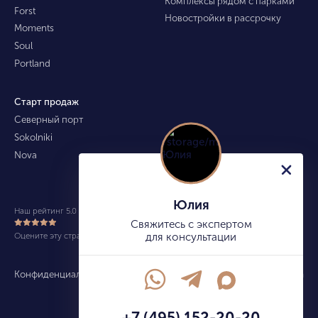
Комплексы рядом с парками
Forst
Новостройки в рассрочку
Moments
Soul
Portland
Старт продаж
Северный порт
Sokolniki
Nova
Юлия
Наш рейтинг 5.0 из 5 (490)
Свяжитесь с экспертом
Оцените эту страницу
для консультации
Конфиденциальность
Карта сайта
info@kupitekvartiru.com
+7 (495) 152-20-20