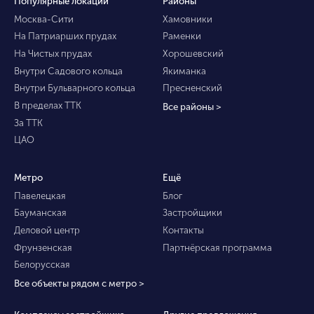
Популярные локации
Районы
Москва-Сити
Хамовники
На Патриарших прудах
Раменки
На Чистых прудах
Хорошевский
Внутри Садового кольца
Якиманка
Внутри Бульварного кольца
Пресненский
В пределах ТТК
Все районы >
За ТТК
ЦАО
Метро
Ещё
Павелецкая
Блог
Бауманская
Застройщики
Деловой центр
Контакты
Фрунзенская
Партнёрская программа
Белорусская
Все объекты рядом с метро >