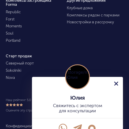
Комплексы застройщика
Другие предложения
Forma
Клубные дома
Republic
Комплексы рядом с парками
Forst
Новостройки в рассрочку
Moments
Soul
Portland
Старт продаж
Северный порт
Sokolniki
Nova
Юлия
Наш рейтинг 5.0 из 5 (490)
Свяжитесь с экспертом
Оцените эту страницу
для консультации
Конфиденциальность
Карта сайта
info@kupitekvartiru.com