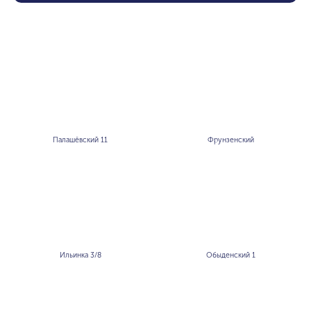
Палашёвский 11
Фрунзенский
Ильинка 3/8
Обыденский 1