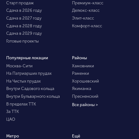
Старт продаж
Премиум-класс
Сдача в 2026 году
Делюкс-класс
Сдача в 2027 году
Элит-класс
Сдача в 2028 году
Комфорт-класс
Сдача в 2029 году
Готовые проекты
Популярные локации
Районы
Москва-Сити
Хамовники
На Патриарших прудах
Раменки
На Чистых прудах
Хорошевский
Внутри Садового кольца
Якиманка
Внутри Бульварного кольца
Пресненский
В пределах ТТК
Все районы >
За ТТК
ЦАО
Метро
Ещё