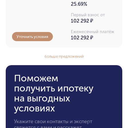
25.69%
Первый взнос от
102 292 ₽
Ежемесячный платёж
Уточнить условия
102 292
₽
больше предложений
Поможем
получить ипотеку
на выгодных
условиях
Укажите свои контакты и эксперт
свяжется с вами и расскажет