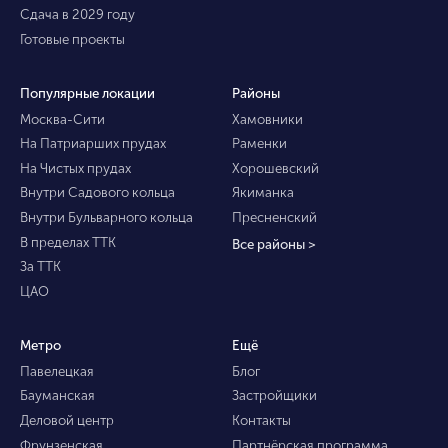
Сдача в 2029 году
Готовые проекты
Популярные локации
Районы
Москва-Сити
Хамовники
На Патриарших прудах
Раменки
На Чистых прудах
Хорошевский
Внутри Садового кольца
Якиманка
Внутри Бульварного кольца
Пресненский
В пределах ТТК
Все районы >
За ТТК
ЦАО
Метро
Ещё
Павелецкая
Блог
Бауманская
Застройщики
Деловой центр
Контакты
Фрунзенская
Партнёрская программа