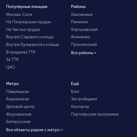
Популярные локации
Районы
Москва-Сити
Хамовники
На Патриарших прудах
Раменки
На Чистых прудах
Хорошевский
Внутри Садового кольца
Якиманка
Внутри Бульварного кольца
Пресненский
В пределах ТТК
Все районы >
За ТТК
ЦАО
Метро
Ещё
Павелецкая
Блог
Бауманская
Застройщики
Деловой центр
Контакты
Фрунзенская
Партнёрская программа
Белорусская
Все объекты рядом с метро >