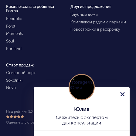
Комплексы застройщика
Другие предложения
Forma
Клубные дома
Republic
Комплексы рядом с парками
Forst
Новостройки в рассрочку
Moments
Soul
Portland
Старт продаж
Северный порт
Sokolniki
Nova
Юлия
Наш рейтинг 5.0 из 5 (490)
Свяжитесь с экспертом
Оцените эту страницу
для консультации