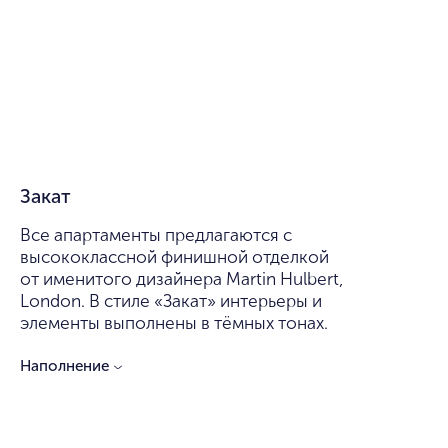
Закат
Все апартаменты предлагаются с
высококлассной финишной отделкой
от именитого дизайнера Martin Hulbert,
London. В стиле «Закат» интерьеры и
элементы выполнены в тёмных тонах.
Наполнение
Стены
Покраска стен в два слоя матовой краской