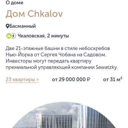
О доме
серого цвета.
Дом Chkalov
Окна
Басманный
Панорамное остекление с возможностью
открывания окон.
Чкаловская, 2 минуты
Воздух
Две 21-этажные башни в стиле небоскребов
Нью-Йорка от Сергея Чобана на Садовом.
Установлены системы вентиляции и
Инвесторы могут передать квартиру
кондиционирования воздуха.
премиальной управляющей компании Sawatzky.
Пол
23 квартиры >
от 29 000 000
от 31 м²
₽
На полу выложена инженерная доска с
текстурой светлого дерева оттенка «орех». В
санузлах — керамогранит в текстуре тёмного
камня с функцией «теплый пол».