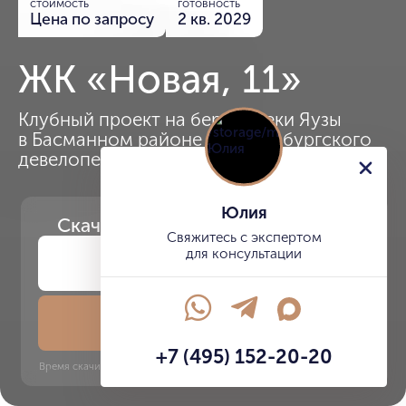
стоимость
готовность
Цена по запросу
2 кв. 2029
ЖК «Новая, 11»
Клубный проект на берегу реки Яузы
в Басманном районе от петербургского
девелопера Element
Юлия
Скачайте
презентацию проекта
Свяжитесь с экспертом
для консультации
Скачать презентацию
+7 (495) 152-20-20
Время скачивания: 6 секунд | PDF, 13 MB | Обновлён 3 июня 2022