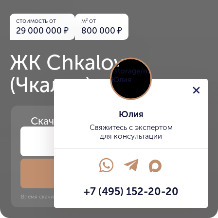
стоимость от
м
от
2
29 000 000
₽
800 000
₽
ЖК Chkalov
(Чкалов)
Юлия
Скачайте
презентацию проекта
Свяжитесь с экспертом
для консультации
Скачать презентацию
+7 (495) 152-20-20
Время скачивания: 6 секунд | PDF, 13 MB | Обновлён 3 июня 2022