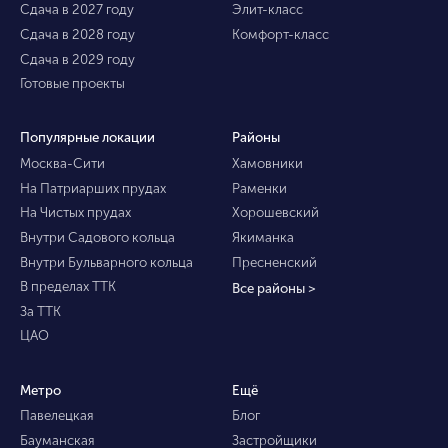
Сдача в 2027 году
Элит-класс
Сдача в 2028 году
Комфорт-класс
Сдача в 2029 году
Готовые проекты
Популярные локации
Районы
Москва-Сити
Хамовники
На Патриарших прудах
Раменки
На Чистых прудах
Хорошевский
Внутри Садового кольца
Якиманка
Внутри Бульварного кольца
Пресненский
В пределах ТТК
Все районы >
За ТТК
ЦАО
Метро
Ещё
Павелецкая
Блог
Бауманская
Застройщики