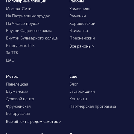
Популярные локации
Районы
Москва-Сити
Хамовники
На Патриарших прудах
Раменки
На Чистых прудах
Хорошевский
Внутри Садового кольца
Якиманка
Внутри Бульварного кольца
Пресненский
В пределах ТТК
Все районы >
За ТТК
ЦАО
Метро
Ещё
Павелецкая
Блог
Бауманская
Застройщики
Деловой центр
Контакты
Фрунзенская
Партнёрская программа
Белорусская
Все объекты рядом с метро >