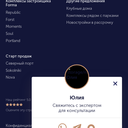
Комплексы застройщика
Другие предложения
Forma
Клубные дома
Republic
Комплексы рядом с парками
Forst
Новостройки в рассрочку
Moments
Soul
Portland
Старт продаж
Северный порт
Sokolniki
Nova
Юлия
Наш рейтинг 5.0 из 5 (490)
Свяжитесь с экспертом
Оцените эту страницу
для консультации
Конфиденциальность
Карта сайта
info@kupitekvartiru.com