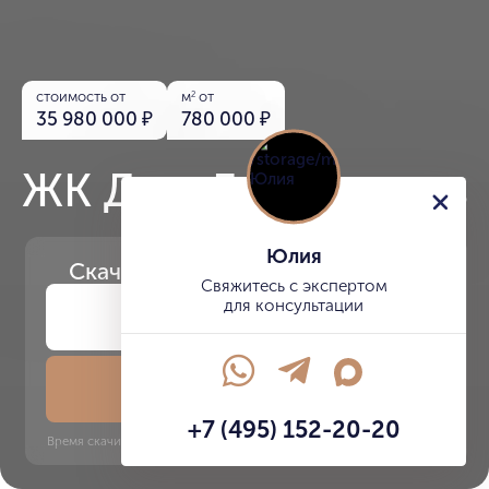
стоимость от
м
от
2
35 980 000
₽
780 000
₽
ЖК Дом Горизонтов
Юлия
Скачайте
презентацию проекта
Свяжитесь с экспертом
для консультации
Скачать презентацию
+7 (495) 152-20-20
Время скачивания: 6 секунд | PDF, 13 MB | Обновлён 3 июня 2022