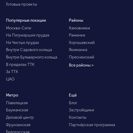
Готовые проекты
Популярные локации
Районы
Москва-Сити
Хамовники
На Патриарших прудах
Раменки
На Чистых прудах
Хорошевский
Внутри Садового кольца
Якиманка
Внутри Бульварного кольца
Пресненский
В пределах ТТК
Все районы >
За ТТК
ЦАО
Метро
Ещё
Павелецкая
Блог
Бауманская
Застройщики
Деловой центр
Контакты
Фрунзенская
Партнёрская программа
Белорусская