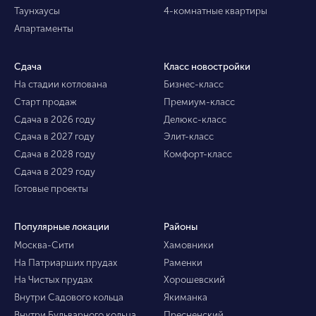
Таунхаусы
4-комнатные квартиры
Апартаменты
Сдача
Класс новостройки
На стадии котлована
Бизнес-класс
Старт продаж
Премиум-класс
Сдача в 2026 году
Делюкс-класс
Сдача в 2027 году
Элит-класс
Сдача в 2028 году
Комфорт-класс
Сдача в 2029 году
Готовые проекты
Популярные локации
Районы
Москва-Сити
Хамовники
На Патриарших прудах
Раменки
На Чистых прудах
Хорошевский
Внутри Садового кольца
Якиманка
Внутри Бульварного кольца
Пресненский