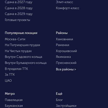
Сдача в 2027 году
Элит-класс
Сдача в 2028 году
Комфорт-класс
Сдача в 2029 году
Готовые проекты
Популярные локации
Районы
Москва-Сити
Хамовники
На Патриарших прудах
Раменки
На Чистых прудах
Хорошевский
Внутри Садового кольца
Якиманка
Внутри Бульварного кольца
Пресненский
В пределах ТТК
Все районы >
За ТТК
ЦАО
Метро
Ещё
Павелецкая
Блог
Бауманская
Застройщики