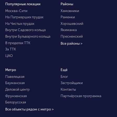
Популярные локации
Районы
Москва-Сити
Хамовники
На Патриарших прудах
Раменки
На Чистых прудах
Хорошевский
Внутри Садового кольца
Якиманка
Внутри Бульварного кольца
Пресненский
В пределах ТТК
Все районы >
За ТТК
ЦАО
Метро
Ещё
Павелецкая
Блог
Бауманская
Застройщики
Деловой центр
Контакты
Фрунзенская
Партнёрская программа
Белорусская
Все объекты рядом с метро >