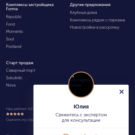
Комплексы застройщика
Другие предложения
Forma
Клубные дома
Republic
Комплексы рядом с парками
Forst
Новостройки в рассрочку
Moments
Soul
Portland
Старт продаж
Северный порт
Sokolniki
Nova
Юлия
Наш рейтинг 5.0 из 5 (490)
Свяжитесь с экспертом
Оцените эту страницу
для консультации