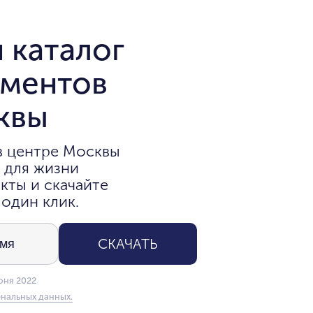
 каталог
аментов
квы
в центре Москвы
 для жизни
кты и скачайте
 один клик.
СКАЧАТЬ
юня 2022
нальных данных.