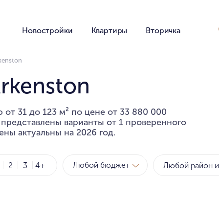
Новостройки
Квартиры
Вторичка
kenston
rkenston
от 31 до 123 м² по цене от 33 880 000
е представлены варианты от 1 проверенного
ены актуальны на 2026 год.
Любой бюджет
2
3
4+
Метро
Рай
за квартиру
за мет
Любой бюджет