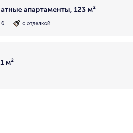
атные апартаменты, 123 м²
 6
с отделкой
1 м²