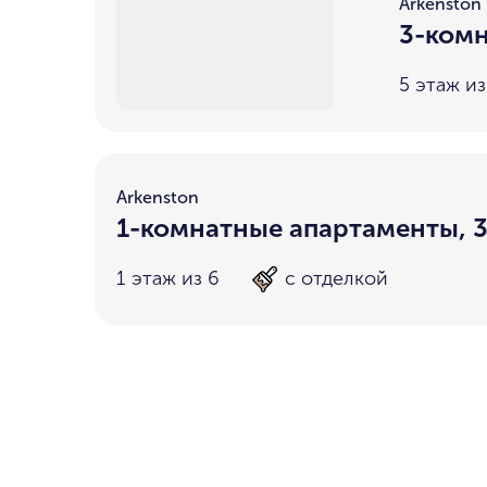
Arkenston
3-комн
5 этаж из
Arkenston
1-комнатные апартаменты, 3
1 этаж из 6
с отделкой