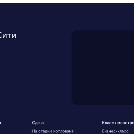
Сити
т
Сдача
Класс новостр
На стадии котлована
Бизнес-класс