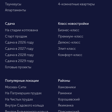
Таунхаусы
4-комнатные квартиры
Апартаменты
Сдача
Класс новостройки
На стадии котлована
Бизнес-класс
Старт продаж
Премиум-класс
Сдача в 2026 году
Делюкс-класс
Сдача в 2027 году
Элит-класс
Сдача в 2028 году
Комфорт-класс
Сдача в 2029 году
Готовые проекты
Популярные локации
Районы
Москва-Сити
Хамовники
На Патриарших прудах
Раменки
На Чистых прудах
Хорошевский
Внутри Садового кольца
Якиманка
Внутри Бульварного кольца
Пресненский