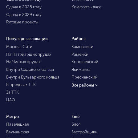
Сдача в 2028 году
Комфорт-класс
Сдача в 2029 году
Готовые проекты
Популярные локации
Районы
Москва-Сити
Хамовники
На Патриарших прудах
Раменки
На Чистых прудах
Хорошевский
Внутри Садового кольца
Якиманка
Внутри Бульварного кольца
Пресненский
В пределах ТТК
Все районы >
За ТТК
ЦАО
Метро
Ещё
Павелецкая
Блог
Бауманская
Застройщики