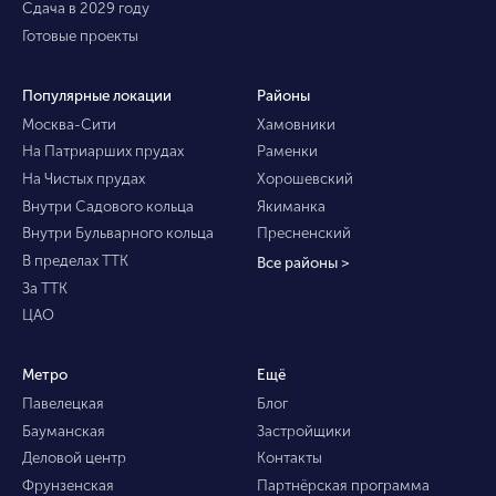
Сдача в 2029 году
Готовые проекты
Популярные локации
Районы
Москва-Сити
Хамовники
На Патриарших прудах
Раменки
На Чистых прудах
Хорошевский
Внутри Садового кольца
Якиманка
Внутри Бульварного кольца
Пресненский
В пределах ТТК
Все районы >
За ТТК
ЦАО
Метро
Ещё
Павелецкая
Блог
Бауманская
Застройщики
Деловой центр
Контакты
Фрунзенская
Партнёрская программа