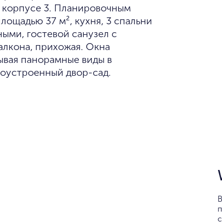
в корпусе 3. Планировочным
ощадью 37 м², кухня, 3 спальни
ыми, гостевой санузел с
алкона, прихожая. Окна
ывая панорамные виды в
гоустроенный двор-сад.
В
п
с