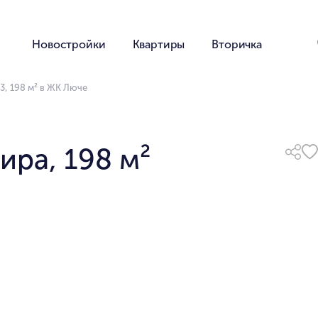
Новостройки
Квартиры
Вторичка
3, 198 м² в ЖК Люче
ира, 198 м²