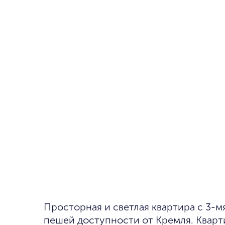
Просторная и светлая квартира с 3-мя спальнями площадью 198 м² в
пешей доступности от Кремля. Кварт