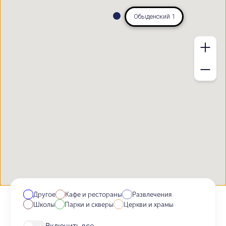
Обыденский 1
Другое
Кафе и рестораны
Развлечения
Школы
Парки и скверы
Церкви и храмы
Включить все