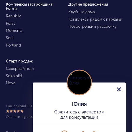
Комплексы застройщика
Другие предложения
Forma
Клубные дома
Republic
Комплексы рядом с парками
Forst
Новостройки в рассрочку
Moments
Soul
Portland
Старт продаж
Северный порт
Sokolniki
Nova
Юлия
Наш рейтинг 5.0 из 5 (490)
Свяжитесь с экспертом
Оцените эту страницу
для консультации