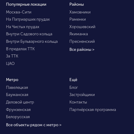
Популярные локации
Районы
Москва-Сити
Хамовники
На Патриарших прудах
Раменки
На Чистых прудах
Хорошевский
Внутри Садового кольца
Якиманка
Внутри Бульварного кольца
Пресненский
В пределах ТТК
Все районы >
За ТТК
ЦАО
Метро
Ещё
Павелецкая
Блог
Бауманская
Застройщики
Деловой центр
Контакты
Фрунзенская
Партнёрская программа
Белорусская
Все объекты рядом с метро >