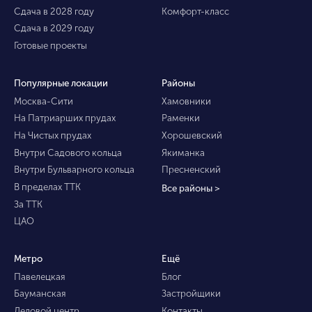
Сдача в 2028 году
Комфорт-класс
Сдача в 2029 году
Готовые проекты
Популярные локации
Районы
Москва-Сити
Хамовники
На Патриарших прудах
Раменки
На Чистых прудах
Хорошевский
Внутри Садового кольца
Якиманка
Внутри Бульварного кольца
Пресненский
В пределах ТТК
Все районы >
За ТТК
ЦАО
Метро
Ещё
Павелецкая
Блог
Бауманская
Застройщики
Деловой центр
Контакты