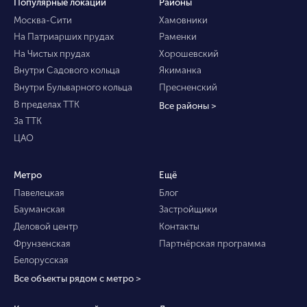
Популярные локации
Районы
Москва-Сити
Хамовники
На Патриарших прудах
Раменки
На Чистых прудах
Хорошевский
Внутри Садового кольца
Якиманка
Внутри Бульварного кольца
Пресненский
В пределах ТТК
Все районы >
За ТТК
ЦАО
Метро
Ещё
Павелецкая
Блог
Бауманская
Застройщики
Деловой центр
Контакты
Фрунзенская
Партнёрская программа
Белорусская
Все объекты рядом с метро >