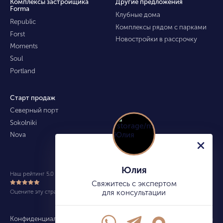
Комплексы застройщика
Другие предложения
Forma
Клубные дома
Republic
Комплексы рядом с парками
Forst
Новостройки в рассрочку
Moments
Soul
Portland
Старт продаж
Северный порт
Sokolniki
Nova
Юлия
Наш рейтинг 5.0 из 5 (490)
Свяжитесь с экспертом
Оцените эту страницу
для консультации
Конфиденциальность
Карта сайта
info@kupitekvartiru.com