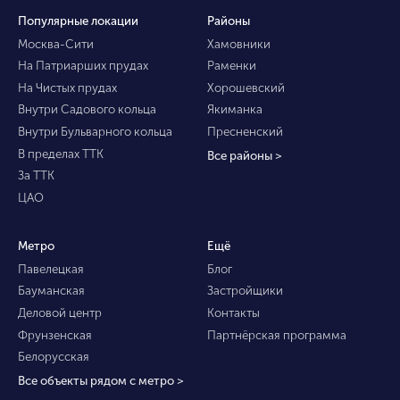
Популярные локации
Районы
Москва-Сити
Хамовники
На Патриарших прудах
Раменки
На Чистых прудах
Хорошевский
Внутри Садового кольца
Якиманка
Внутри Бульварного кольца
Пресненский
В пределах ТТК
Все районы >
За ТТК
ЦАО
Метро
Ещё
Павелецкая
Блог
Бауманская
Застройщики
Деловой центр
Контакты
Фрунзенская
Партнёрская программа
Белорусская
Все объекты рядом с метро >