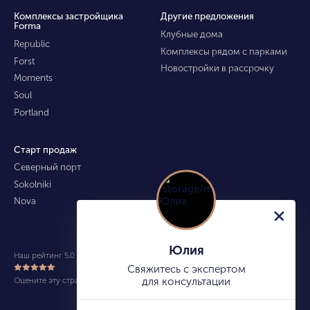
Комплексы застройщика
Другие предложения
Forma
Клубные дома
Republic
Комплексы рядом с парками
Forst
Новостройки в рассрочку
Moments
Soul
Portland
Старт продаж
Северный порт
Sokolniki
Nova
Юлия
Наш рейтинг 5.0 из 5 (490)
Свяжитесь с экспертом
Оцените эту страницу
для консультации