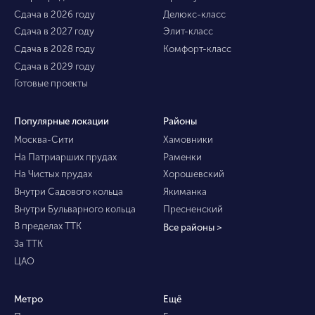
Сдача в 2026 году
Делюкс-класс
Сдача в 2027 году
Элит-класс
Сдача в 2028 году
Комфорт-класс
Сдача в 2029 году
Готовые проекты
Популярные локации
Районы
Москва-Сити
Хамовники
На Патриарших прудах
Раменки
На Чистых прудах
Хорошевский
Внутри Садового кольца
Якиманка
Внутри Бульварного кольца
Пресненский
В пределах ТТК
Все районы >
За ТТК
ЦАО
Метро
Ещё