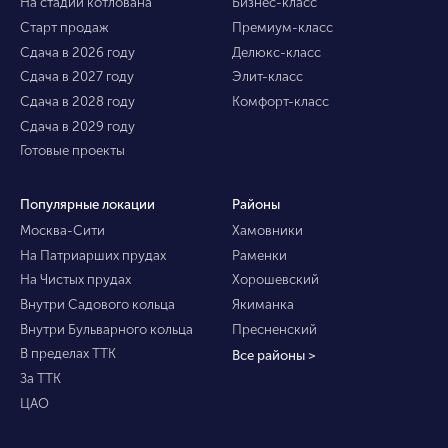
На стадии котлована
Бизнес-класс
Старт продаж
Премиум-класс
Сдача в 2026 году
Делюкс-класс
Сдача в 2027 году
Элит-класс
Сдача в 2028 году
Комфорт-класс
Сдача в 2029 году
Готовые проекты
Популярные локации
Районы
Москва-Сити
Хамовники
На Патриарших прудах
Раменки
На Чистых прудах
Хорошевский
Внутри Садового кольца
Якиманка
Внутри Бульварного кольца
Пресненский
В пределах ТТК
Все районы >
За ТТК
ЦАО