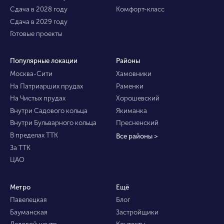
Сдача в 2028 году
Комфорт-класс
Сдача в 2029 году
Готовые проекты
Популярные локации
Районы
Москва-Сити
Хамовники
На Патриарших прудах
Раменки
На Чистых прудах
Хорошевский
Внутри Садового кольца
Якиманка
Внутри Бульварного кольца
Пресненский
В пределах ТТК
Все районы >
За ТТК
ЦАО
Метро
Ещё
Павелецкая
Блог
Бауманская
Застройщики