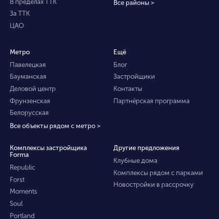
В пределах ТТК
Все районы >
За ТТК
ЦАО
Метро
Ещё
Павелецкая
Блог
Бауманская
Застройщики
Деловой центр
Контакты
Фрунзенская
Партнёрская программа
Белорусская
Все объекты рядом с метро >
Комплексы застройщика
Другие предложения
Forma
Клубные дома
Republic
Комплексы рядом с парками
Forst
Новостройки в рассрочку
Moments
Soul
Portland